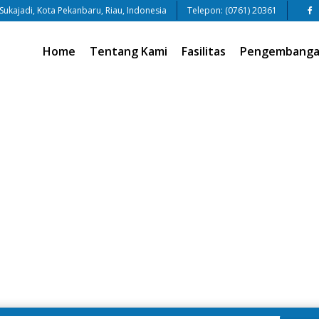
 Sukajadi, Kota Pekanbaru, Riau, Indonesia
Telepon: (0761) 20361
Home
Tentang Kami
Fasilitas
Pengembangan