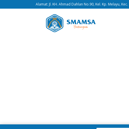
Alamat: Jl. KH. Ahmad Dahlan No.90, Kel. Kp. Melayu, Kec.