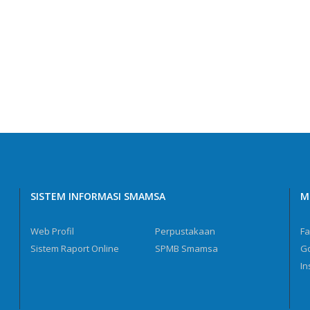
SISTEM INFORMASI SMAMSA
M
Web Profil
Perpustakaan
F
Sistem Raport Online
SPMB Smamsa
G
In